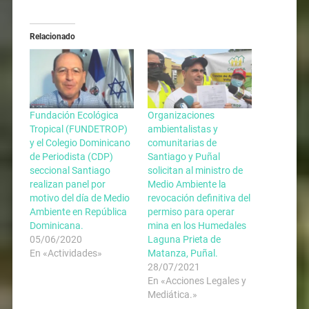
Relacionado
Fundación Ecológica
Organizaciones
Tropical (FUNDETROP)
ambientalistas y
y el Colegio Dominicano
comunitarias de
de Periodista (CDP)
Santiago y Puñal
seccional Santiago
solicitan al ministro de
realizan panel por
Medio Ambiente la
motivo del día de Medio
revocación definitiva del
Ambiente en República
permiso para operar
Dominicana.
mina en los Humedales
05/06/2020
Laguna Prieta de
En «Actividades»
Matanza, Puñal.
28/07/2021
En «Acciones Legales y
Mediática.»