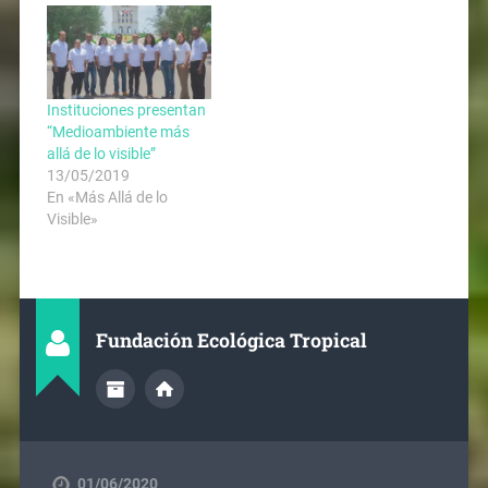
Instituciones presentan
“Medioambiente más
allá de lo visible”
13/05/2019
En «Más Allá de lo
Visible»
Fundación Ecológica Tropical
01/06/2020