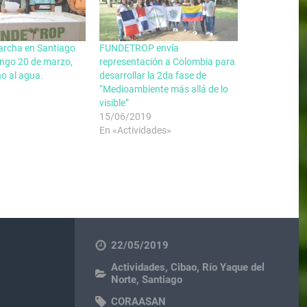
rcha en Santiago
FUNDETROP envía
ingo 20 de marzo,
representación a Colombia para
ho al agua.
desarrollar la 2da fase de
“Medioambiente más allá de lo
visible”
15/06/2019
En «Actividades»
22/05/2019
Actividades
,
Cibao
,
Río Yaque del
Norte
,
Santiago
CORAASAN