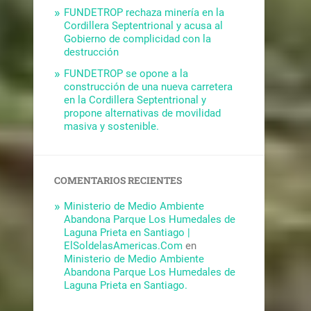
FUNDETROP rechaza minería en la
Cordillera Septentrional y acusa al
Gobierno de complicidad con la
destrucción
FUNDETROP se opone a la
construcción de una nueva carretera
en la Cordillera Septentrional y
propone alternativas de movilidad
masiva y sostenible.
COMENTARIOS RECIENTES
Ministerio de Medio Ambiente
Abandona Parque Los Humedales de
Laguna Prieta en Santiago |
ElSoldelasAmericas.Com
en
Ministerio de Medio Ambiente
Abandona Parque Los Humedales de
Laguna Prieta en Santiago.