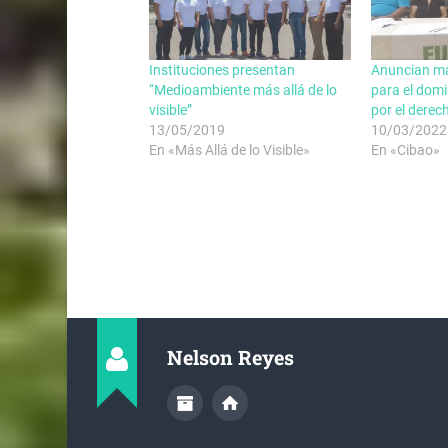
Instituciones presentan
Anuncian ma
“Medioambiente más allá de lo
para el dom
visible”
por el derec
13/05/2019
10/03/2022
En «Más Allá de lo Visible»
En «Cibao»
Nelson Reyes