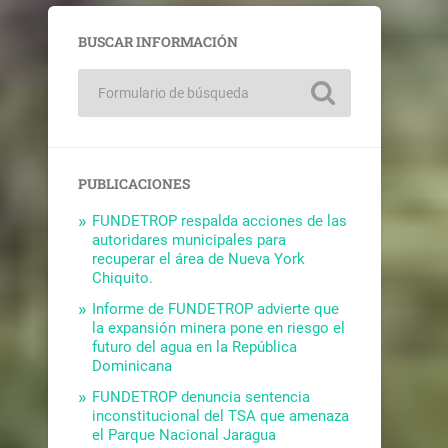
BUSCAR INFORMACIÓN
PUBLICACIONES
FUNDETROP respalda acciones de las
autoridares municipales para
recuperar el área de Nueva York
Chiquito.
Informe de FUNDETROP advierte que
la expansión minera pone en riesgo el
futuro del agua en la República
Dominicana
FUNDETROP denuncia sentencia
inconstitucional del TSA que amenaza
el Parque Nacional Jaragua