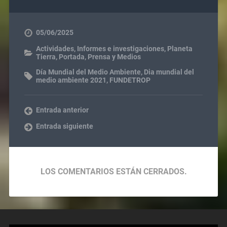
05/06/2025
Actividades
,
Informes e investigaciones
,
Planeta
Tierra
,
Portada
,
Prensa y Medios
Día Mundial del Medio Ambiente
,
Dia mundial del
medio ambiente 2021
,
FUNDETROP
Entrada anterior
Entrada siguiente
LOS COMENTARIOS ESTÁN CERRADOS.